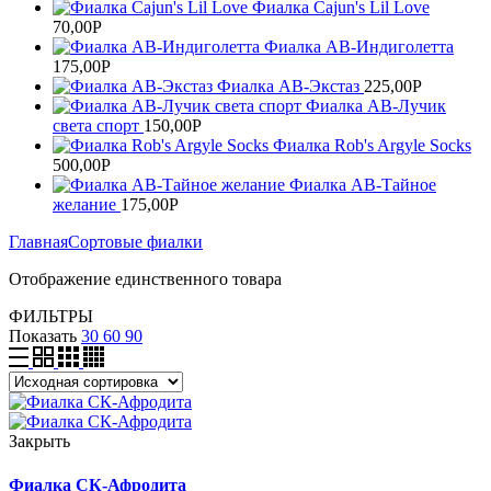
Фиалка Cajun's Lil Love
70,00
Р
Фиалка АВ-Индиголетта
175,00
Р
Фиалка АВ-Экстаз
225,00
Р
Фиалка АВ-Лучик
света спорт
150,00
Р
Фиалка Rob's Argyle Socks
500,00
Р
Фиалка АВ-Тайное
желание
175,00
Р
Главная
Сортовые фиалки
Отображение единственного товара
ФИЛЬТРЫ
Показать
30
60
90
Закрыть
Фиалка СК-Афродита