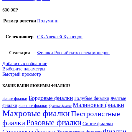
600,00
Р
Размер розетки
Полумини
Селекционер
СК-Алексей Кузнецов
Селекция
Фиалки Российских селекционеров
Добавить в избранное
Выберите параметры
Быстрый просмотр
КАКИЕ ВАШИ ЛЮБИМЫ ФИАЛКИ?
Бордовые фиалки
Голубые фиалки
Желтые
Белые фиалки
Малиновые фиалки
фиалки
Зеленые фиалки
Красные фиалки
Махровые фиалки
Пестролистные
Розовые фиалки
фиалки
Синие фиалки
Фиалки
Сиреневые фиалки