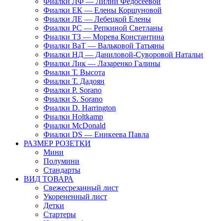
Фиалки ЛФ — Лилии Федосеевой
Фиалки ЕК — Елены Коршуновой
Фиалки ЛЕ — Лебецкой Елены
Фиалки РС — Репкиной Светланы
Фиалки ТЗ — Морева Константина
Фиалки ВаТ — Вальковой Татьяны
Фиалки НД — Даниловой-Суворовой Натальи
Фиалки Лик — Лазаренко Галины
Фиалки Т. Высота
Фиалки Т. Дадоян
Фиалки P. Sorano
Фиалки S. Sorano
Фиалки D. Harrington
Фиалки Holtkamp
Фиалки McDonald
Фиалки DS — Еникеева Павла
РАЗМЕР РОЗЕТКИ
Мини
Полумини
Стандарты
ВИД ТОВАРА
Свежесрезанный лист
Укорененный лист
Детки
Стартеры