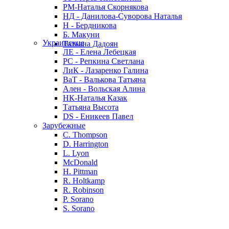
РМ-Наталья Скорнякова
НД - Данилова-Суворова Наталья
Н - Бердникова
Б. Макуни
Украинские
Татьяна Дадоян
ЛЕ - Елена Лебецкая
РС - Репкина Светлана
ЛиК - Лазаренко Галина
ВаТ - Валькова Татьяна
Ален - Вольская Алина
НК-Наталья Казак
Татьяна Высота
DS - Еникеев Павел
Зарубежные
C. Thompson
D. Harrington
L. Lyon
McDonald
H. Pittman
R. Holtkamp
R. Robinson
P. Sorano
S. Sorano