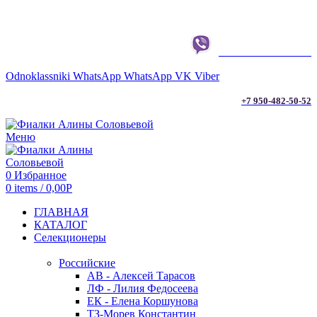
г. ТЮМЕНЬ
+7 950-482-50-52
Odnoklassniki
WhatsApp
WhatsApp
VK
Viber
+7 950-482-50-52
Меню
0
Избранное
0
items
/
0,00
Р
ГЛАВНАЯ
КАТАЛОГ
Селекционеры
Российские
АВ - Алексей Тарасов
ЛФ - Лилия Федосеева
ЕК - Елена Коршунова
ТЗ-Морев Константин