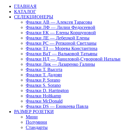
ГЛАВНАЯ
КАТАЛОГ
СЕЛЕКЦИОНЕРЫ
Фиалки АВ — Алексея Тарасова
Фиалки ЛФ — Лилии Федосеевой
Фиалки ЕК — Елены Коршуновой
Фиалки ЛЕ — Лебецкой Елены
Фиалки РС — Репкиной Светланы
Фиалки ТЗ — Морева Константина
Фиалки ВаТ — Вальковой Татьяны
Фиалки НД — Даниловой-Суворовой Натальи
Фиалки Лик — Лазаренко Галины
Фиалки Т. Высота
Фиалки Т. Дадоян
Фиалки P. Sorano
Фиалки S. Sorano
Фиалки D. Harrington
Фиалки Holtkamp
Фиалки McDonald
Фиалки DS — Еникеева Павла
РАЗМЕР РОЗЕТКИ
Мини
Полумини
Стандарты