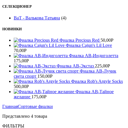
СЕЛЕКЦИОНЕР
ВаТ - Валькова Татьяна
(4)
НОВИНКИ
Фиалка Precious Red
50,00
Р
Фиалка Cajun's Lil Love
70,00
Р
Фиалка АВ-Индиголетта
175,00
Р
Фиалка АВ-Экстаз
225,00
Р
Фиалка АВ-Лучик
света спорт
150,00
Р
Фиалка Rob's Argyle Socks
500,00
Р
Фиалка АВ-Тайное
желание
175,00
Р
Главная
Сортовые фиалки
Представлено 4 товара
ФИЛЬТРЫ