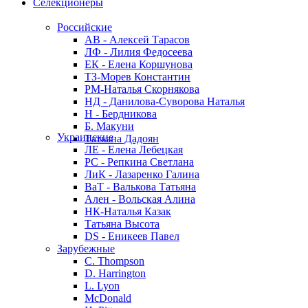
Селекционеры
Российские
АВ - Алексей Тарасов
ЛФ - Лилия Федосеева
ЕК - Елена Коршунова
ТЗ-Морев Константин
РМ-Наталья Скорнякова
НД - Данилова-Суворова Наталья
Н - Бердникова
Б. Макуни
Украинские
Татьяна Дадоян
ЛЕ - Елена Лебецкая
РС - Репкина Светлана
ЛиК - Лазаренко Галина
ВаТ - Валькова Татьяна
Ален - Вольская Алина
НК-Наталья Казак
Татьяна Высота
DS - Еникеев Павел
Зарубежные
C. Thompson
D. Harrington
L. Lyon
McDonald