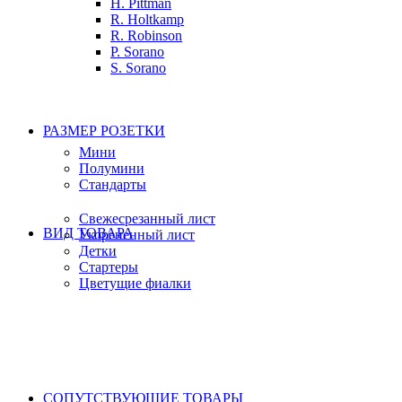
H. Pittman
R. Holtkamp
R. Robinson
P. Sorano
S. Sorano
РАЗМЕР РОЗЕТКИ
Мини
Полумини
Стандарты
Свежесрезанный лист
ВИД ТОВАРА
Укорененный лист
Детки
Стартеры
Цветущие фиалки
СОПУТСТВУЮЩИЕ ТОВАРЫ