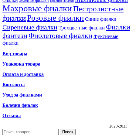
фиалки
Зеленые фиалки
Красные фиалки
Махровые фиалки
Пестролистные
Розовые фиалки
фиалки
Синие фиалки
Фиалки
Сиреневые фиалки
Трехцветные фиалки
фэнтези
Фиолетовые фиалки
Фуксиевые
фиалки
Вид товара
Упаковка товара
Оплата и доставка
Контакты
Уход за фиалками
Болезни фиалок
Отзывы
Частная коллекция фиалок Алины Соловьевой
2020-2023
Поиск