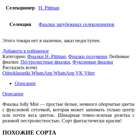
Селекционер
H. Pittman
Селекция
Фиалки зарубежных селекционеров
Этого товара нет в наличии, заказ недоступен.
Добавить в избранное
Категории:
Фиалки H. Pittman
,
Фиалки полумини
Любимые
фиалки:
Пестролистные фиалки
,
Фуксиевые фиалки
Рассказать всем)
Odnoklassniki
WhatsApp
WhatsApp
VK
Viber
Описание
Описание
Фиалка Jolly Mist — простые белые, немного оборчатые цветы
с фуксиевой сеточкой, которая может занимать только центр
или почти весь цветок. Шикарная темно-зеленая розетка с
розовой пестролистностью. Сорт фантастически красив!
ПОХОЖИЕ СОРТА