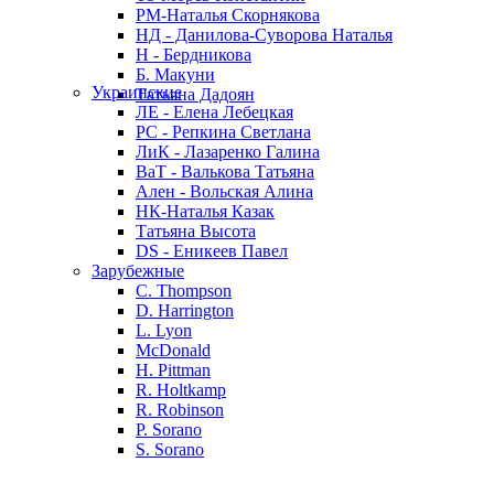
РМ-Наталья Скорнякова
НД - Данилова-Суворова Наталья
Н - Бердникова
Б. Макуни
Украинские
Татьяна Дадоян
ЛЕ - Елена Лебецкая
РС - Репкина Светлана
ЛиК - Лазаренко Галина
ВаТ - Валькова Татьяна
Ален - Вольская Алина
НК-Наталья Казак
Татьяна Высота
DS - Еникеев Павел
Зарубежные
C. Thompson
D. Harrington
L. Lyon
McDonald
H. Pittman
R. Holtkamp
R. Robinson
P. Sorano
S. Sorano