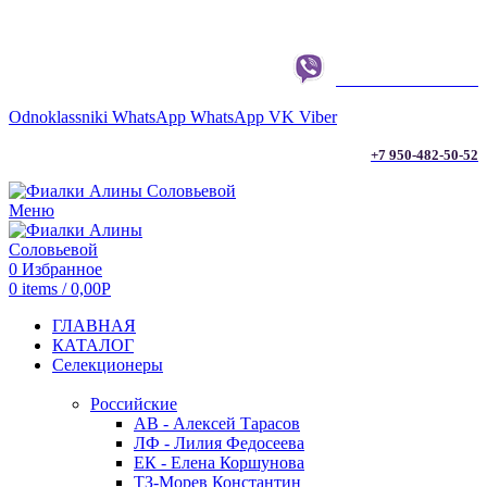
г. ТЮМЕНЬ
+7 950-482-50-52
Odnoklassniki
WhatsApp
WhatsApp
VK
Viber
+7 950-482-50-52
Меню
0
Избранное
0
items
/
0,00
Р
ГЛАВНАЯ
КАТАЛОГ
Селекционеры
Российские
АВ - Алексей Тарасов
ЛФ - Лилия Федосеева
ЕК - Елена Коршунова
ТЗ-Морев Константин