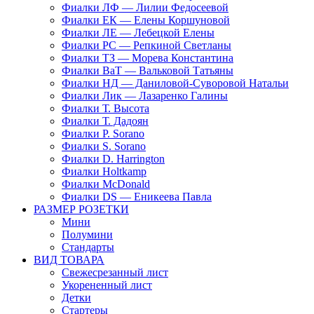
Фиалки ЛФ — Лилии Федосеевой
Фиалки ЕК — Елены Коршуновой
Фиалки ЛЕ — Лебецкой Елены
Фиалки РС — Репкиной Светланы
Фиалки ТЗ — Морева Константина
Фиалки ВаТ — Вальковой Татьяны
Фиалки НД — Даниловой-Суворовой Натальи
Фиалки Лик — Лазаренко Галины
Фиалки Т. Высота
Фиалки Т. Дадоян
Фиалки P. Sorano
Фиалки S. Sorano
Фиалки D. Harrington
Фиалки Holtkamp
Фиалки McDonald
Фиалки DS — Еникеева Павла
РАЗМЕР РОЗЕТКИ
Мини
Полумини
Стандарты
ВИД ТОВАРА
Свежесрезанный лист
Укорененный лист
Детки
Стартеры