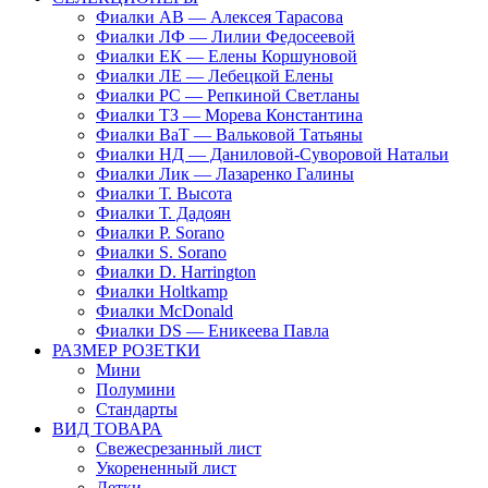
Фиалки АВ — Алексея Тарасова
Фиалки ЛФ — Лилии Федосеевой
Фиалки ЕК — Елены Коршуновой
Фиалки ЛЕ — Лебецкой Елены
Фиалки РС — Репкиной Светланы
Фиалки ТЗ — Морева Константина
Фиалки ВаТ — Вальковой Татьяны
Фиалки НД — Даниловой-Суворовой Натальи
Фиалки Лик — Лазаренко Галины
Фиалки Т. Высота
Фиалки Т. Дадоян
Фиалки P. Sorano
Фиалки S. Sorano
Фиалки D. Harrington
Фиалки Holtkamp
Фиалки McDonald
Фиалки DS — Еникеева Павла
РАЗМЕР РОЗЕТКИ
Мини
Полумини
Стандарты
ВИД ТОВАРА
Свежесрезанный лист
Укорененный лист
Детки