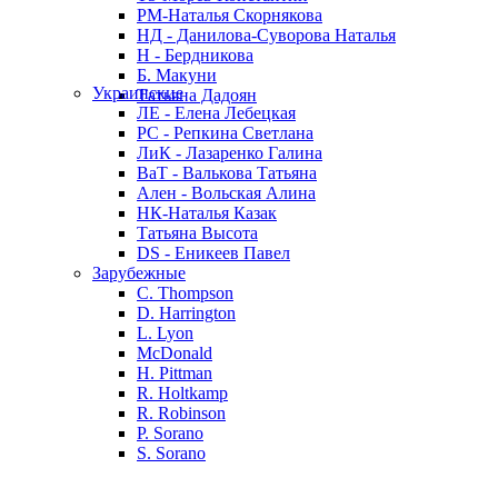
РМ-Наталья Скорнякова
НД - Данилова-Суворова Наталья
Н - Бердникова
Б. Макуни
Украинские
Татьяна Дадоян
ЛЕ - Елена Лебецкая
РС - Репкина Светлана
ЛиК - Лазаренко Галина
ВаТ - Валькова Татьяна
Ален - Вольская Алина
НК-Наталья Казак
Татьяна Высота
DS - Еникеев Павел
Зарубежные
C. Thompson
D. Harrington
L. Lyon
McDonald
H. Pittman
R. Holtkamp
R. Robinson
P. Sorano
S. Sorano