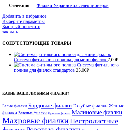
Селекция
Фиалки Украинских селекционеров
Добавить в избранное
Выберите параметры
Быстрый просмотр
закрыть
СОПУТСТВУЮЩИЕ ТОВАРЫ
Система фитильного полива для мини фиалок
7,00
Р
Система фитильного
полива для фиалок стандартов
35,00
Р
КАКИЕ ВАШИ ЛЮБИМЫ ФИАЛКИ?
Бордовые фиалки
Голубые фиалки
Желтые
Белые фиалки
Малиновые фиалки
фиалки
Зеленые фиалки
Красные фиалки
Махровые фиалки
Пестролистные
Розовые фиалки
фиалки