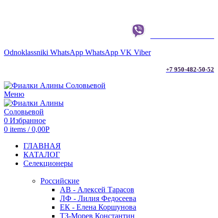
г. ТЮМЕНЬ
+7 950-482-50-52
Odnoklassniki
WhatsApp
WhatsApp
VK
Viber
+7 950-482-50-52
Меню
0
Избранное
0
items
/
0,00
Р
ГЛАВНАЯ
КАТАЛОГ
Селекционеры
Российские
АВ - Алексей Тарасов
ЛФ - Лилия Федосеева
ЕК - Елена Коршунова
ТЗ-Морев Константин