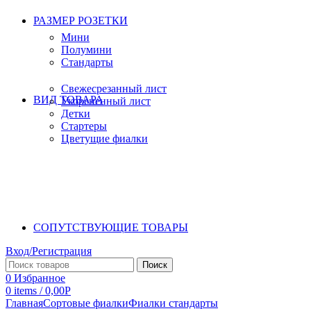
РАЗМЕР РОЗЕТКИ
Мини
Полумини
Стандарты
Свежесрезанный лист
ВИД ТОВАРА
Укорененный лист
Детки
Стартеры
Цветущие фиалки
СОПУТСТВУЮЩИЕ ТОВАРЫ
Вход/Регистрация
Поиск
0
Избранное
0
items
/
0,00
Р
Главная
Сортовые фиалки
Фиалки стандарты