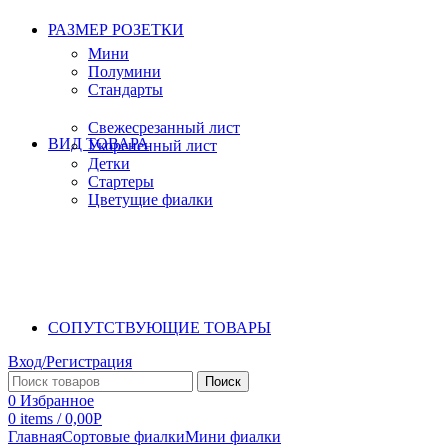
РАЗМЕР РОЗЕТКИ
Мини
Полумини
Стандарты
Свежесрезанный лист
ВИД ТОВАРА
Укорененный лист
Детки
Стартеры
Цветущие фиалки
СОПУТСТВУЮЩИЕ ТОВАРЫ
Вход/Регистрация
Поиск
0
Избранное
0
items
/
0,00
Р
Главная
Сортовые фиалки
Мини фиалки