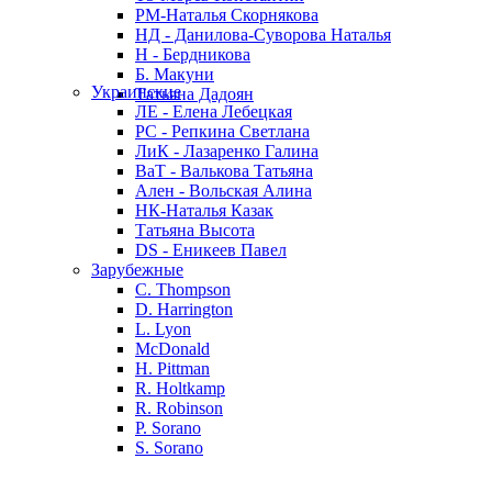
РМ-Наталья Скорнякова
НД - Данилова-Суворова Наталья
Н - Бердникова
Б. Макуни
Украинские
Татьяна Дадоян
ЛЕ - Елена Лебецкая
РС - Репкина Светлана
ЛиК - Лазаренко Галина
ВаТ - Валькова Татьяна
Ален - Вольская Алина
НК-Наталья Казак
Татьяна Высота
DS - Еникеев Павел
Зарубежные
C. Thompson
D. Harrington
L. Lyon
McDonald
H. Pittman
R. Holtkamp
R. Robinson
P. Sorano
S. Sorano