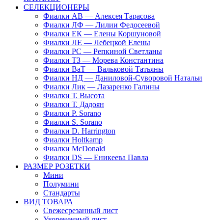
СЕЛЕКЦИОНЕРЫ
Фиалки АВ — Алексея Тарасова
Фиалки ЛФ — Лилии Федосеевой
Фиалки ЕК — Елены Коршуновой
Фиалки ЛЕ — Лебецкой Елены
Фиалки РС — Репкиной Светланы
Фиалки ТЗ — Морева Константина
Фиалки ВаТ — Вальковой Татьяны
Фиалки НД — Даниловой-Суворовой Натальи
Фиалки Лик — Лазаренко Галины
Фиалки Т. Высота
Фиалки Т. Дадоян
Фиалки P. Sorano
Фиалки S. Sorano
Фиалки D. Harrington
Фиалки Holtkamp
Фиалки McDonald
Фиалки DS — Еникеева Павла
РАЗМЕР РОЗЕТКИ
Мини
Полумини
Стандарты
ВИД ТОВАРА
Свежесрезанный лист
Укорененный лист