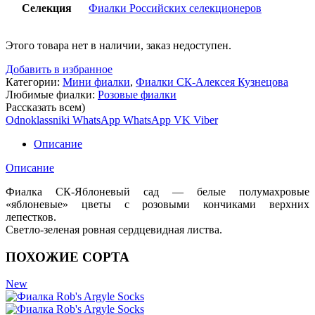
Селекция
Фиалки Российских селекционеров
Этого товара нет в наличии, заказ недоступен.
Добавить в избранное
Категории:
Мини фиалки
,
Фиалки СК-Алексея Кузнецова
Любимые фиалки:
Розовые фиалки
Рассказать всем)
Odnoklassniki
WhatsApp
WhatsApp
VK
Viber
Описание
Описание
Фиалка СК-Яблоневый сад — белые полумахровые
«яблоневые» цветы с розовыми кончиками верхних
лепестков.
Светло-зеленая ровная сердцевидная листва.
ПОХОЖИЕ СОРТА
New