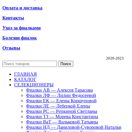
Оплата и доставка
Контакты
Уход за фиалками
Болезни фиалок
Отзывы
Частная коллекция фиалок Алины Соловьевой
2020-2023
Поиск
ГЛАВНАЯ
КАТАЛОГ
СЕЛЕКЦИОНЕРЫ
Фиалки АВ — Алексея Тарасова
Фиалки ЛФ — Лилии Федосеевой
Фиалки ЕК — Елены Коршуновой
Фиалки ЛЕ — Лебецкой Елены
Фиалки РС — Репкиной Светланы
Фиалки ТЗ — Морева Константина
Фиалки ВаТ — Вальковой Татьяны
Фиалки НД — Даниловой-Суворовой Натальи