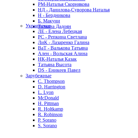
РМ-Наталья Скорнякова
НД - Данилова-Суворова Наталья
Н - Бердникова
Б. Макуни
Украинские
Татьяна Дадоян
ЛЕ - Елена Лебецкая
РС - Репкина Светлана
ЛиК - Лазаренко Галина
ВаТ - Валькова Татьяна
Ален - Вольская Алина
НК-Наталья Казак
Татьяна Высота
DS - Еникеев Павел
Зарубежные
C. Thompson
D. Harrington
L. Lyon
McDonald
H. Pittman
R. Holtkamp
R. Robinson
P. Sorano
S. Sorano