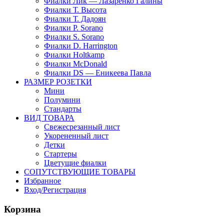
Фиалки Лик — Лазаренко Галины
Фиалки Т. Высота
Фиалки Т. Дадоян
Фиалки P. Sorano
Фиалки S. Sorano
Фиалки D. Harrington
Фиалки Holtkamp
Фиалки McDonald
Фиалки DS — Еникеева Павла
РАЗМЕР РОЗЕТКИ
Мини
Полумини
Стандарты
ВИД ТОВАРА
Свежесрезанный лист
Укорененный лист
Детки
Стартеры
Цветущие фиалки
СОПУТСТВУЮЩИЕ ТОВАРЫ
Избранное
Вход/Регистрация
Корзина