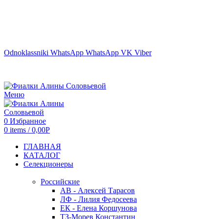
г. ТЮМЕНЬ
Odnoklassniki
WhatsApp
WhatsApp
VK
Viber
Меню
0
Избранное
0
items
/
0,00
Р
ГЛАВНАЯ
КАТАЛОГ
Селекционеры
Российские
АВ - Алексей Тарасов
ЛФ - Лилия Федосеева
ЕК - Елена Коршунова
ТЗ-Морев Константин