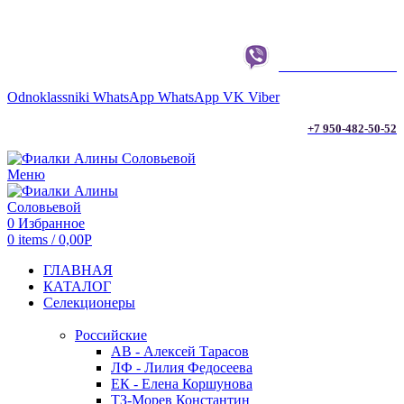
г. ТЮМЕНЬ
+7 950-482-50-52
Odnoklassniki
WhatsApp
WhatsApp
VK
Viber
+7 950-482-50-52
Меню
0
Избранное
0
items
/
0,00
Р
ГЛАВНАЯ
КАТАЛОГ
Селекционеры
Российские
АВ - Алексей Тарасов
ЛФ - Лилия Федосеева
ЕК - Елена Коршунова
ТЗ-Морев Константин