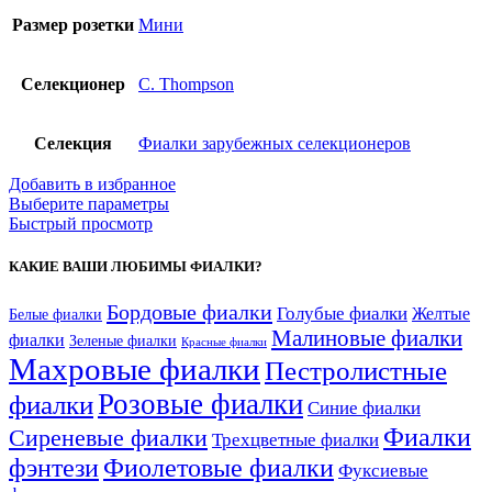
Размер розетки
Мини
Селекционер
C. Thompson
Селекция
Фиалки зарубежных селекционеров
Добавить в избранное
Выберите параметры
Быстрый просмотр
КАКИЕ ВАШИ ЛЮБИМЫ ФИАЛКИ?
Бордовые фиалки
Голубые фиалки
Желтые
Белые фиалки
Малиновые фиалки
фиалки
Зеленые фиалки
Красные фиалки
Махровые фиалки
Пестролистные
Розовые фиалки
фиалки
Синие фиалки
Фиалки
Сиреневые фиалки
Трехцветные фиалки
фэнтези
Фиолетовые фиалки
Фуксиевые