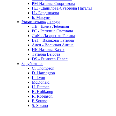
РМ-Наталья Скорнякова
НД - Данилова-Суворова Наталья
Н - Бердникова
Б. Макуни
Украинские
Татьяна Дадоян
ЛЕ - Елена Лебецкая
РС - Репкина Светлана
ЛиК - Лазаренко Галина
ВаТ - Валькова Татьяна
Ален - Вольская Алина
НК-Наталья Казак
Татьяна Высота
DS - Еникеев Павел
Зарубежные
C. Thompson
D. Harrington
L. Lyon
McDonald
H. Pittman
R. Holtkamp
R. Robinson
P. Sorano
S. Sorano