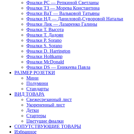
Фиалки РС — Репкиной Светланы
Фиалки ТЗ — Морева Константина
Фиалки ВаТ — Вальковой Татьяны
Фиалки НД — Даниловой-Суворовой Натальи
Фиалки Лик — Лазаренко Галины
Фиалки Т. Высота
Фиалки Т. Дадоян
Фиалки P. Sorano
Фиалки S. Sorano
Фиалки D. Harrington
Фиалки Holtkamp
Фиалки McDonald
Фиалки DS — Еникеева Павла
РАЗМЕР РОЗЕТКИ
Мини
Полумини
Стандарты
ВИД ТОВАРА
Свежесрезанный лист
Укорененный лист
Детки
Стартеры
Цветущие фиалки
СОПУТСТВУЮЩИЕ ТОВАРЫ
Избранное