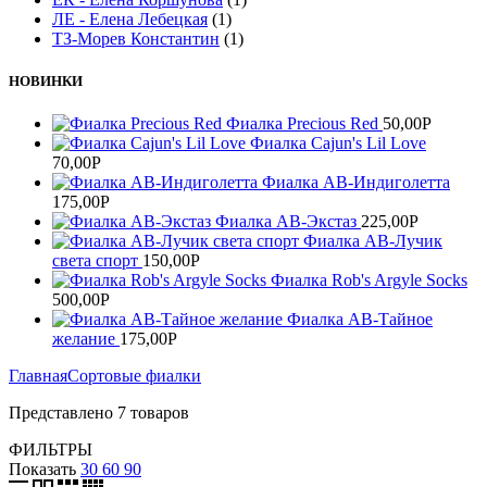
ЛЕ - Елена Лебецкая
(1)
ТЗ-Морев Константин
(1)
НОВИНКИ
Фиалка Precious Red
50,00
Р
Фиалка Cajun's Lil Love
70,00
Р
Фиалка АВ-Индиголетта
175,00
Р
Фиалка АВ-Экстаз
225,00
Р
Фиалка АВ-Лучик
света спорт
150,00
Р
Фиалка Rob's Argyle Socks
500,00
Р
Фиалка АВ-Тайное
желание
175,00
Р
Главная
Сортовые фиалки
Представлено 7 товаров
ФИЛЬТРЫ
Показать
30
60
90