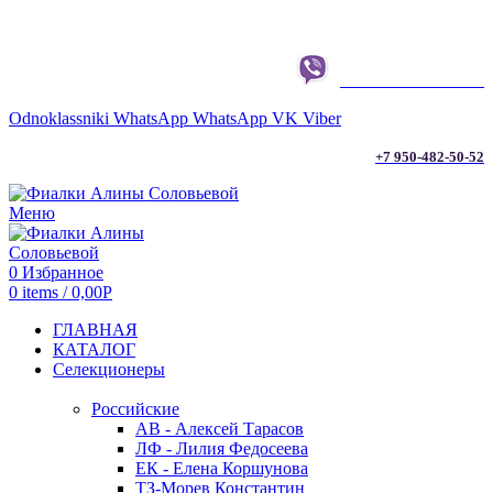
г. ТЮМЕНЬ
+7 950-482-50-52
Odnoklassniki
WhatsApp
WhatsApp
VK
Viber
+7 950-482-50-52
Меню
0
Избранное
0
items
/
0,00
Р
ГЛАВНАЯ
КАТАЛОГ
Селекционеры
Российские
АВ - Алексей Тарасов
ЛФ - Лилия Федосеева
ЕК - Елена Коршунова
ТЗ-Морев Константин