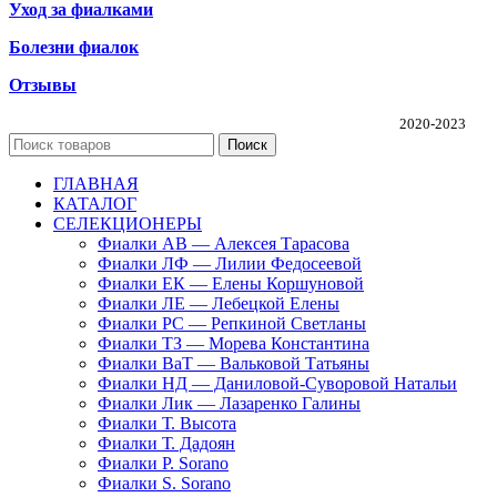
Уход за фиалками
Болезни фиалок
Отзывы
Частная коллекция фиалок Алины Соловьевой
2020-2023
Поиск
ГЛАВНАЯ
КАТАЛОГ
СЕЛЕКЦИОНЕРЫ
Фиалки АВ — Алексея Тарасова
Фиалки ЛФ — Лилии Федосеевой
Фиалки ЕК — Елены Коршуновой
Фиалки ЛЕ — Лебецкой Елены
Фиалки РС — Репкиной Светланы
Фиалки ТЗ — Морева Константина
Фиалки ВаТ — Вальковой Татьяны
Фиалки НД — Даниловой-Суворовой Натальи
Фиалки Лик — Лазаренко Галины
Фиалки Т. Высота
Фиалки Т. Дадоян
Фиалки P. Sorano
Фиалки S. Sorano