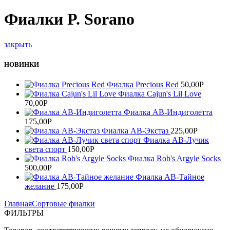
Фиалки P. Sorano
закрыть
НОВИНКИ
Фиалка Precious Red
50,00
Р
Фиалка Cajun's Lil Love
70,00
Р
Фиалка АВ-Индиголетта
175,00
Р
Фиалка АВ-Экстаз
225,00
Р
Фиалка АВ-Лучик
света спорт
150,00
Р
Фиалка Rob's Argyle Socks
500,00
Р
Фиалка АВ-Тайное
желание
175,00
Р
Главная
Сортовые фиалки
ФИЛЬТРЫ