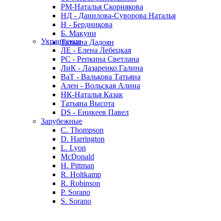
РМ-Наталья Скорнякова
НД - Данилова-Суворова Наталья
Н - Бердникова
Б. Макуни
Украинские
Татьяна Дадоян
ЛЕ - Елена Лебецкая
РС - Репкина Светлана
ЛиК - Лазаренко Галина
ВаТ - Валькова Татьяна
Ален - Вольская Алина
НК-Наталья Казак
Татьяна Высота
DS - Еникеев Павел
Зарубежные
C. Thompson
D. Harrington
L. Lyon
McDonald
H. Pittman
R. Holtkamp
R. Robinson
P. Sorano
S. Sorano