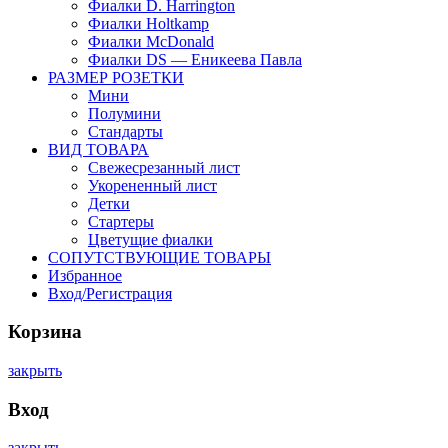
Фиалки D. Harrington
Фиалки Holtkamp
Фиалки McDonald
Фиалки DS — Еникеева Павла
РАЗМЕР РОЗЕТКИ
Мини
Полумини
Стандарты
ВИД ТОВАРА
Свежесрезанный лист
Укорененный лист
Детки
Стартеры
Цветущие фиалки
СОПУТСТВУЮЩИЕ ТОВАРЫ
Избранное
Вход/Регистрация
Корзина
закрыть
Вход
закрыть