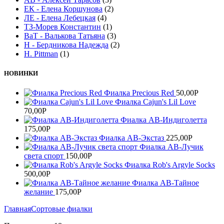
ЕК - Елена Коршунова
(2)
ЛЕ - Елена Лебецкая
(4)
ТЗ-Морев Константин
(1)
ВаТ - Валькова Татьяна
(3)
Н - Бердникова Надежда
(2)
H. Pittman
(1)
НОВИНКИ
Фиалка Precious Red
50,00
Р
Фиалка Cajun's Lil Love
70,00
Р
Фиалка АВ-Индиголетта
175,00
Р
Фиалка АВ-Экстаз
225,00
Р
Фиалка АВ-Лучик
света спорт
150,00
Р
Фиалка Rob's Argyle Socks
500,00
Р
Фиалка АВ-Тайное
желание
175,00
Р
Главная
Сортовые фиалки