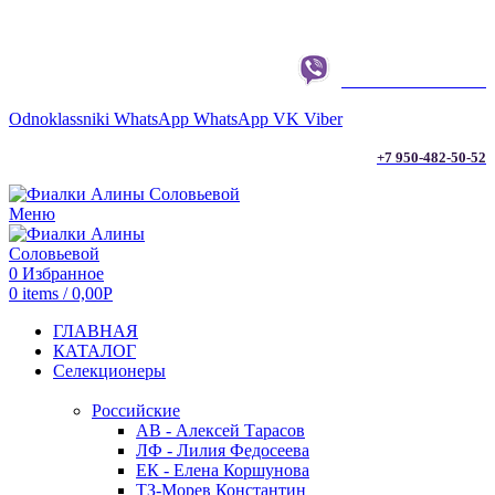
г. ТЮМЕНЬ
+7 950-482-50-52
Odnoklassniki
WhatsApp
WhatsApp
VK
Viber
+7 950-482-50-52
Меню
0
Избранное
0
items
/
0,00
Р
ГЛАВНАЯ
КАТАЛОГ
Селекционеры
Российские
АВ - Алексей Тарасов
ЛФ - Лилия Федосеева
ЕК - Елена Коршунова
ТЗ-Морев Константин