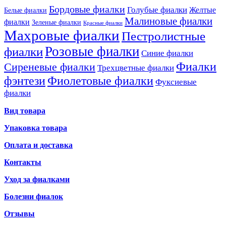
Бордовые фиалки
Голубые фиалки
Желтые
Белые фиалки
Малиновые фиалки
фиалки
Зеленые фиалки
Красные фиалки
Махровые фиалки
Пестролистные
Розовые фиалки
фиалки
Синие фиалки
Фиалки
Сиреневые фиалки
Трехцветные фиалки
фэнтези
Фиолетовые фиалки
Фуксиевые
фиалки
Вид товара
Упаковка товара
Оплата и доставка
Контакты
Уход за фиалками
Болезни фиалок
Отзывы