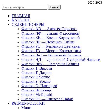
Частная коллекция фиалок Алины Соловьевой
2020-2023
Поиск
ГЛАВНАЯ
КАТАЛОГ
СЕЛЕКЦИОНЕРЫ
Фиалки АВ — Алексея Тарасова
Фиалки ЛФ — Лилии Федосеевой
Фиалки ЕК — Елены Коршуновой
Фиалки ЛЕ — Лебецкой Елены
Фиалки РС — Репкиной Светланы
Фиалки ТЗ — Морева Константина
Фиалки ВаТ — Вальковой Татьяны
Фиалки НД — Даниловой-Суворовой Натальи
Фиалки Лик — Лазаренко Галины
Фиалки Т. Высота
Фиалки Т. Дадоян
Фиалки P. Sorano
Фиалки S. Sorano
Фиалки D. Harrington
Фиалки Holtkamp
Фиалки McDonald
Фиалки DS — Еникеева Павла
РАЗМЕР РОЗЕТКИ
Мини