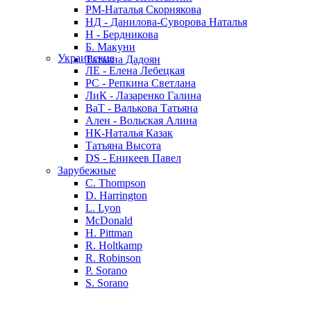
РМ-Наталья Скорнякова
НД - Данилова-Суворова Наталья
Н - Бердникова
Б. Макуни
Украинские
Татьяна Дадоян
ЛЕ - Елена Лебецкая
РС - Репкина Светлана
ЛиК - Лазаренко Галина
ВаТ - Валькова Татьяна
Ален - Вольская Алина
НК-Наталья Казак
Татьяна Высота
DS - Еникеев Павел
Зарубежные
C. Thompson
D. Harrington
L. Lyon
McDonald
H. Pittman
R. Holtkamp
R. Robinson
P. Sorano
S. Sorano