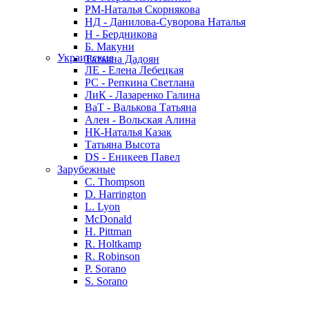
РМ-Наталья Скорнякова
НД - Данилова-Суворова Наталья
Н - Бердникова
Б. Макуни
Украинские
Татьяна Дадоян
ЛЕ - Елена Лебецкая
РС - Репкина Светлана
ЛиК - Лазаренко Галина
ВаТ - Валькова Татьяна
Ален - Вольская Алина
НК-Наталья Казак
Татьяна Высота
DS - Еникеев Павел
Зарубежные
C. Thompson
D. Harrington
L. Lyon
McDonald
H. Pittman
R. Holtkamp
R. Robinson
P. Sorano
S. Sorano