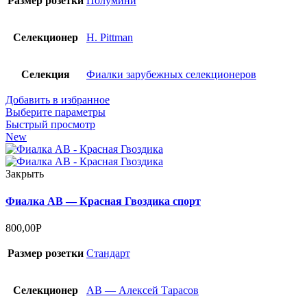
Размер розетки
Полумини
Селекционер
H. Pittman
Селекция
Фиалки зарубежных селекционеров
Добавить в избранное
Выберите параметры
Быстрый просмотр
New
Закрыть
Фиалка АВ — Красная Гвоздика спорт
800,00
Р
Размер розетки
Стандарт
Селекционер
АВ — Алексей Тарасов