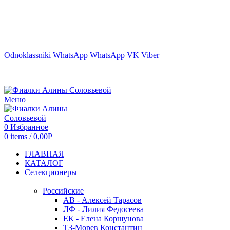
г. ТЮМЕНЬ
Odnoklassniki
WhatsApp
WhatsApp
VK
Viber
Меню
0
Избранное
0
items
/
0,00
Р
ГЛАВНАЯ
КАТАЛОГ
Селекционеры
Российские
АВ - Алексей Тарасов
ЛФ - Лилия Федосеева
ЕК - Елена Коршунова
ТЗ-Морев Константин