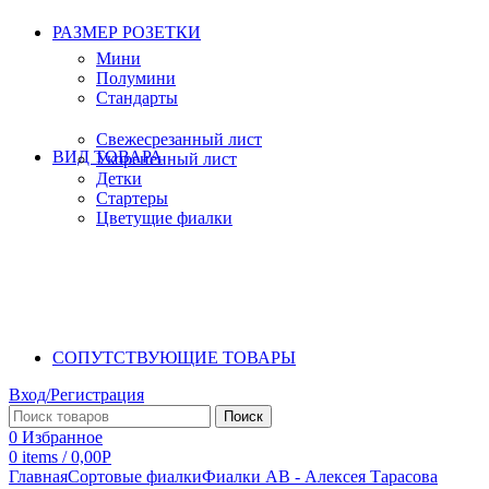
РАЗМЕР РОЗЕТКИ
Мини
Полумини
Стандарты
Свежесрезанный лист
ВИД ТОВАРА
Укорененный лист
Детки
Стартеры
Цветущие фиалки
СОПУТСТВУЮЩИЕ ТОВАРЫ
Вход/Регистрация
Поиск
0
Избранное
0
items
/
0,00
Р
Главная
Сортовые фиалки
Фиалки АВ - Алексея Тарасова