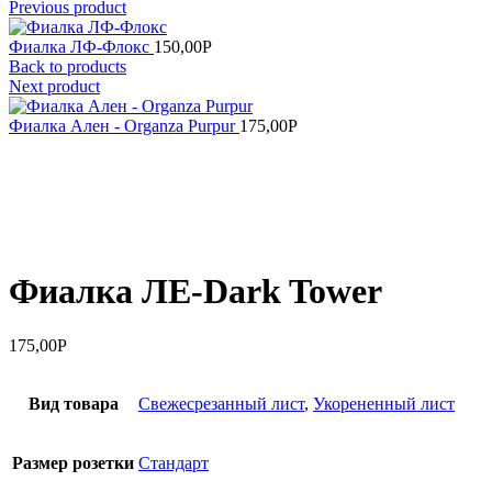
Previous product
Фиалка ЛФ-Флокс
150,00
Р
Back to products
Next product
Фиалка Ален - Organza Purpur
175,00
Р
Увеличить
Фиалка ЛЕ-Dark Tower
175,00
Р
Вид товара
Cвежесрезанный лист
,
Укорененный лист
Размер розетки
Стандарт