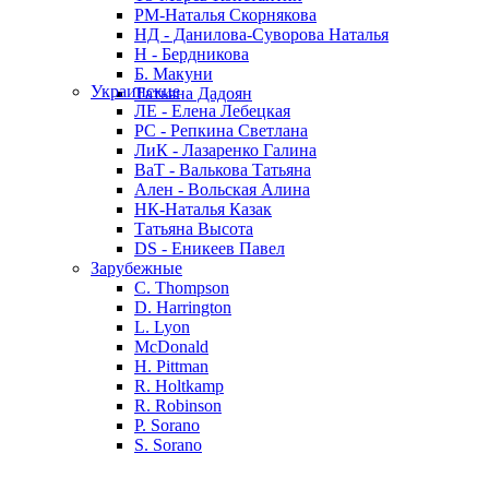
РМ-Наталья Скорнякова
НД - Данилова-Суворова Наталья
Н - Бердникова
Б. Макуни
Украинские
Татьяна Дадоян
ЛЕ - Елена Лебецкая
РС - Репкина Светлана
ЛиК - Лазаренко Галина
ВаТ - Валькова Татьяна
Ален - Вольская Алина
НК-Наталья Казак
Татьяна Высота
DS - Еникеев Павел
Зарубежные
C. Thompson
D. Harrington
L. Lyon
McDonald
H. Pittman
R. Holtkamp
R. Robinson
P. Sorano
S. Sorano