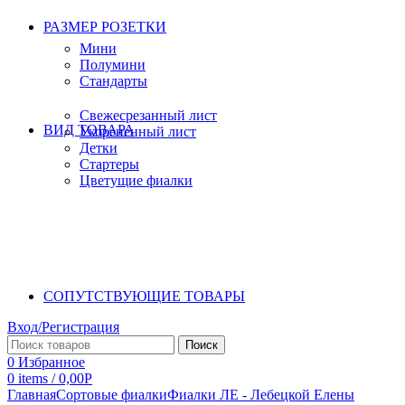
РАЗМЕР РОЗЕТКИ
Мини
Полумини
Стандарты
Свежесрезанный лист
ВИД ТОВАРА
Укорененный лист
Детки
Стартеры
Цветущие фиалки
СОПУТСТВУЮЩИЕ ТОВАРЫ
Вход/Регистрация
Поиск
0
Избранное
0
items
/
0,00
Р
Главная
Сортовые фиалки
Фиалки ЛЕ - Лебецкой Елены