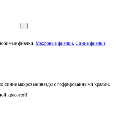
юбимые фиалки:
Махровые фиалки
,
Синие фиалки
о-синие махровые звезды с гофрированными краями.
ной красотой!