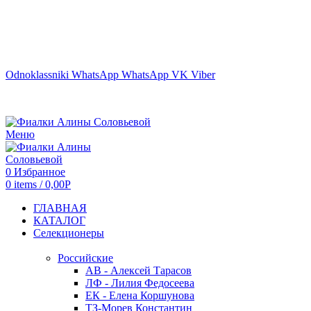
г. ТЮМЕНЬ
Odnoklassniki
WhatsApp
WhatsApp
VK
Viber
Меню
0
Избранное
0
items
/
0,00
Р
ГЛАВНАЯ
КАТАЛОГ
Селекционеры
Российские
АВ - Алексей Тарасов
ЛФ - Лилия Федосеева
ЕК - Елена Коршунова
ТЗ-Морев Константин