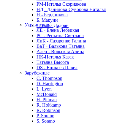
РМ-Наталья Скорнякова
НД - Данилова-Суворова Наталья
Н - Бердникова
Б. Макуни
Украинские
Татьяна Дадоян
ЛЕ - Елена Лебецкая
РС - Репкина Светлана
ЛиК - Лазаренко Галина
ВаТ - Валькова Татьяна
Ален - Вольская Алина
НК-Наталья Казак
Татьяна Высота
DS - Еникеев Павел
Зарубежные
C. Thompson
D. Harrington
L. Lyon
McDonald
H. Pittman
R. Holtkamp
R. Robinson
P. Sorano
S. Sorano