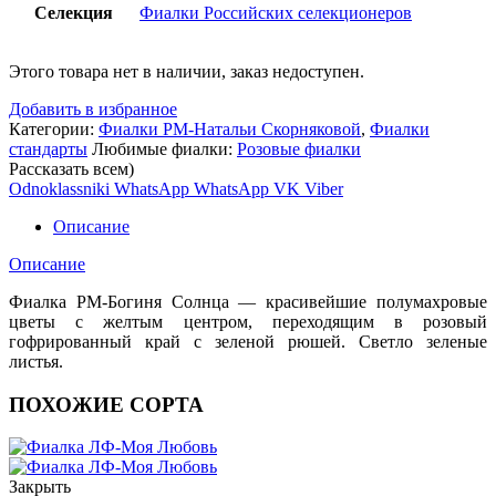
Селекция
Фиалки Российских селекционеров
Этого товара нет в наличии, заказ недоступен.
Добавить в избранное
Категории:
Фиалки РМ-Натальи Скорняковой
,
Фиалки
стандарты
Любимые фиалки:
Розовые фиалки
Рассказать всем)
Odnoklassniki
WhatsApp
WhatsApp
VK
Viber
Описание
Описание
Фиалка РМ-Богиня Солнца — красивейшие полумахровые
цветы с желтым центром, переходящим в розовый
гофрированный край с зеленой рюшей. Светло зеленые
листья.
ПОХОЖИЕ СОРТА
Закрыть