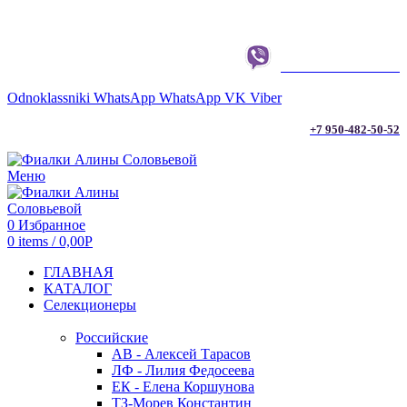
г. ТЮМЕНЬ
+7 950-482-50-52
Odnoklassniki
WhatsApp
WhatsApp
VK
Viber
+7 950-482-50-52
Меню
0
Избранное
0
items
/
0,00
Р
ГЛАВНАЯ
КАТАЛОГ
Селекционеры
Российские
АВ - Алексей Тарасов
ЛФ - Лилия Федосеева
ЕК - Елена Коршунова
ТЗ-Морев Константин