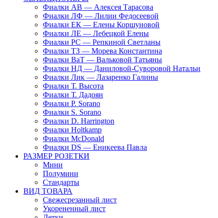
Фиалки АВ — Алексея Тарасова
Фиалки ЛФ — Лилии Федосеевой
Фиалки ЕК — Елены Коршуновой
Фиалки ЛЕ — Лебецкой Елены
Фиалки РС — Репкиной Светланы
Фиалки ТЗ — Морева Константина
Фиалки ВаТ — Вальковой Татьяны
Фиалки НД — Даниловой-Суворовой Натальи
Фиалки Лик — Лазаренко Галины
Фиалки Т. Высота
Фиалки Т. Дадоян
Фиалки P. Sorano
Фиалки S. Sorano
Фиалки D. Harrington
Фиалки Holtkamp
Фиалки McDonald
Фиалки DS — Еникеева Павла
РАЗМЕР РОЗЕТКИ
Мини
Полумини
Стандарты
ВИД ТОВАРА
Свежесрезанный лист
Укорененный лист
Детки