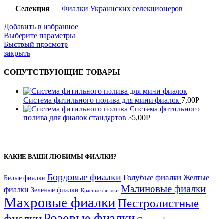
Селекция
Фиалки Украинских селекционеров
Добавить в избранное
Выберите параметры
Быстрый просмотр
закрыть
СОПУТСТВУЮЩИЕ ТОВАРЫ
Система фитильного полива для мини фиалок
7,00
Р
Система фитильного
полива для фиалок стандартов
35,00
Р
КАКИЕ ВАШИ ЛЮБИМЫ ФИАЛКИ?
Бордовые фиалки
Голубые фиалки
Желтые
Белые фиалки
Малиновые фиалки
фиалки
Зеленые фиалки
Красные фиалки
Махровые фиалки
Пестролистные
Розовые фиалки
фиалки