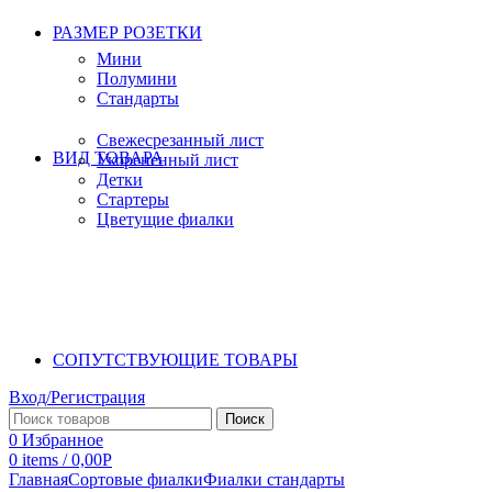
РАЗМЕР РОЗЕТКИ
Мини
Полумини
Стандарты
Свежесрезанный лист
ВИД ТОВАРА
Укорененный лист
Детки
Стартеры
Цветущие фиалки
СОПУТСТВУЮЩИЕ ТОВАРЫ
Вход/Регистрация
Поиск
0
Избранное
0
items
/
0,00
Р
Главная
Сортовые фиалки
Фиалки стандарты