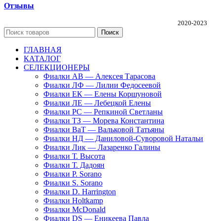
Отзывы
Частная коллекция фиалок Алины Соловьевой
2020-2023
Поиск
ГЛАВНАЯ
КАТАЛОГ
СЕЛЕКЦИОНЕРЫ
Фиалки АВ — Алексея Тарасова
Фиалки ЛФ — Лилии Федосеевой
Фиалки ЕК — Елены Коршуновой
Фиалки ЛЕ — Лебецкой Елены
Фиалки РС — Репкиной Светланы
Фиалки ТЗ — Морева Константина
Фиалки ВаТ — Вальковой Татьяны
Фиалки НД — Даниловой-Суворовой Натальи
Фиалки Лик — Лазаренко Галины
Фиалки Т. Высота
Фиалки Т. Дадоян
Фиалки P. Sorano
Фиалки S. Sorano
Фиалки D. Harrington
Фиалки Holtkamp
Фиалки McDonald
Фиалки DS — Еникеева Павла