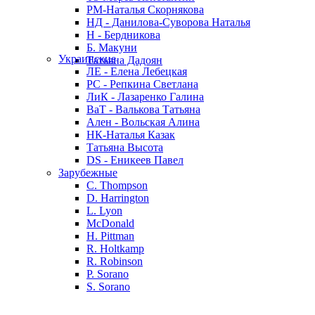
РМ-Наталья Скорнякова
НД - Данилова-Суворова Наталья
Н - Бердникова
Б. Макуни
Украинские
Татьяна Дадоян
ЛЕ - Елена Лебецкая
РС - Репкина Светлана
ЛиК - Лазаренко Галина
ВаТ - Валькова Татьяна
Ален - Вольская Алина
НК-Наталья Казак
Татьяна Высота
DS - Еникеев Павел
Зарубежные
C. Thompson
D. Harrington
L. Lyon
McDonald
H. Pittman
R. Holtkamp
R. Robinson
P. Sorano
S. Sorano