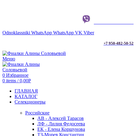
г. ТЮМЕНЬ
+7 950-482-50-52
Odnoklassniki
WhatsApp
WhatsApp
VK
Viber
+7 950-482-50-52
Меню
0
Избранное
0
items
/
0,00
Р
ГЛАВНАЯ
КАТАЛОГ
Селекционеры
Российские
АВ - Алексей Тарасов
ЛФ - Лилия Федосеева
ЕК - Елена Коршунова
ТЗ-Морев Константин