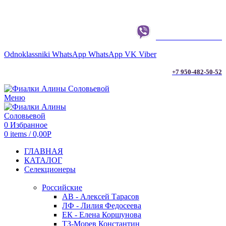
г. ТЮМЕНЬ
+7 950-482-50-52
Odnoklassniki
WhatsApp
WhatsApp
VK
Viber
+7 950-482-50-52
Меню
0
Избранное
0
items
/
0,00
Р
ГЛАВНАЯ
КАТАЛОГ
Селекционеры
Российские
АВ - Алексей Тарасов
ЛФ - Лилия Федосеева
ЕК - Елена Коршунова
ТЗ-Морев Константин