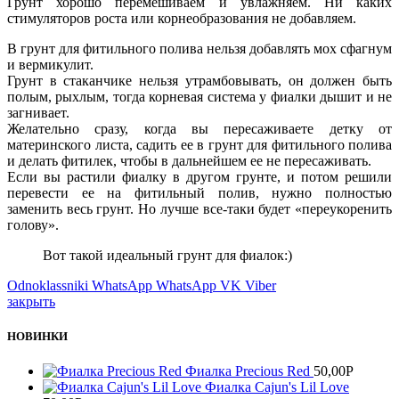
Грунт хорошо перемешиваем и увлажняем. Ни каких
стимуляторов роста или корнеобразования не добавляем.
В грунт для фитильного полива нельзя добавлять мох сфагнум
и вермикулит.
Грунт в стаканчике нельзя утрамбовывать, он должен быть
полым, рыхлым, тогда корневая система у фиалки дышит и не
загнивает.
Желательно сразу, когда вы пересаживаете детку от
материнского листа, садить ее в грунт для фитильного полива
и делать фитилек, чтобы в дальнейшем ее не пересаживать.
Если вы растили фиалку в другом грунте, и потом решили
перевести ее на фитильный полив, нужно полностью
заменить весь грунт. Но лучше все-таки будет «переукоренить
голову».
Вот такой идеальный грунт для фиалок:)
Odnoklassniki
WhatsApp
WhatsApp
VK
Viber
закрыть
НОВИНКИ
Фиалка Precious Red
50,00
Р
Фиалка Cajun's Lil Love