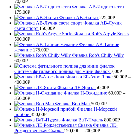
70,00
Р
Фиалка АВ-Индиголетта
175,00
Р
Фиалка АВ-Экстаз
225,00
Р
Фиалка АВ-Лучик
света спорт
150,00
Р
Фиалка Rob's Argyle Socks
500,00
Р
Фиалка АВ-Тайное
желание
175,00
Р
Фиалка Rob's Chilly Willy
60,00
Р
Система фитильного полива для мини фиалок
7,00
Р
Фиалка БР-Атос Люкс
50,00
Р
–
400,00
Р
Фиалка ЛЕ-Ярита
50,00
Р
Фиалка Н-Ожидание
60,00
Р
–
350,00
Р
Фиалка Boo Man
500,00
Р
Фиалка Н-Морской
прибой
350,00
Р
Фиалка ВаТ-Пудель
800,00
Р
Фиалка ЛЕ-
Рождественская Сказка
150,00
Р
–
200,00
Р