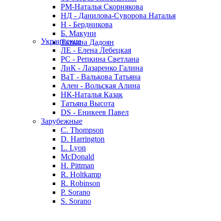
РМ-Наталья Скорнякова
НД - Данилова-Суворова Наталья
Н - Бердникова
Б. Макуни
Украинские
Татьяна Дадоян
ЛЕ - Елена Лебецкая
РС - Репкина Светлана
ЛиК - Лазаренко Галина
ВаТ - Валькова Татьяна
Ален - Вольская Алина
НК-Наталья Казак
Татьяна Высота
DS - Еникеев Павел
Зарубежные
C. Thompson
D. Harrington
L. Lyon
McDonald
H. Pittman
R. Holtkamp
R. Robinson
P. Sorano
S. Sorano