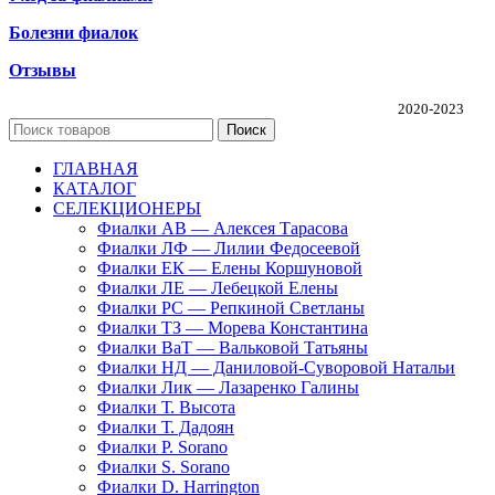
Болезни фиалок
Отзывы
Частная коллекция фиалок Алины Соловьевой
2020-2023
Поиск
ГЛАВНАЯ
КАТАЛОГ
СЕЛЕКЦИОНЕРЫ
Фиалки АВ — Алексея Тарасова
Фиалки ЛФ — Лилии Федосеевой
Фиалки ЕК — Елены Коршуновой
Фиалки ЛЕ — Лебецкой Елены
Фиалки РС — Репкиной Светланы
Фиалки ТЗ — Морева Константина
Фиалки ВаТ — Вальковой Татьяны
Фиалки НД — Даниловой-Суворовой Натальи
Фиалки Лик — Лазаренко Галины
Фиалки Т. Высота
Фиалки Т. Дадоян
Фиалки P. Sorano
Фиалки S. Sorano
Фиалки D. Harrington