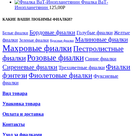
Фиалка ВаТ-
Инопланетянин
125,00
Р
КАКИЕ ВАШИ ЛЮБИМЫ ФИАЛКИ?
Бордовые фиалки
Голубые фиалки
Желтые
Белые фиалки
Малиновые фиалки
фиалки
Зеленые фиалки
Красные фиалки
Махровые фиалки
Пестролистные
Розовые фиалки
фиалки
Синие фиалки
Фиалки
Сиреневые фиалки
Трехцветные фиалки
фэнтези
Фиолетовые фиалки
Фуксиевые
фиалки
Вид товара
Упаковка товара
Оплата и доставка
Контакты
Уход за фиалками