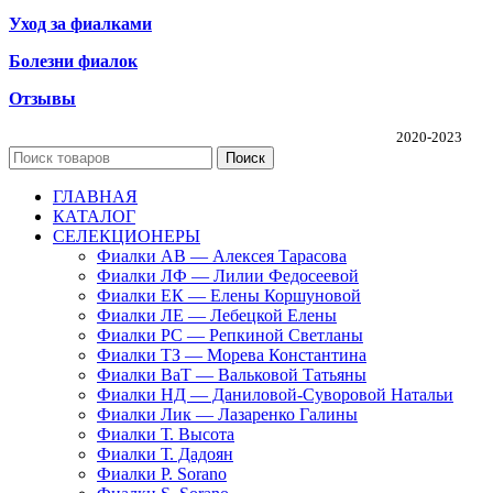
Уход за фиалками
Болезни фиалок
Отзывы
Частная коллекция фиалок Алины Соловьевой
2020-2023
Поиск
ГЛАВНАЯ
КАТАЛОГ
СЕЛЕКЦИОНЕРЫ
Фиалки АВ — Алексея Тарасова
Фиалки ЛФ — Лилии Федосеевой
Фиалки ЕК — Елены Коршуновой
Фиалки ЛЕ — Лебецкой Елены
Фиалки РС — Репкиной Светланы
Фиалки ТЗ — Морева Константина
Фиалки ВаТ — Вальковой Татьяны
Фиалки НД — Даниловой-Суворовой Натальи
Фиалки Лик — Лазаренко Галины
Фиалки Т. Высота
Фиалки Т. Дадоян
Фиалки P. Sorano