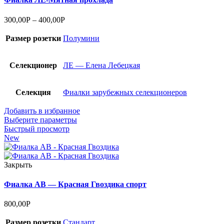
300,00
Р
–
400,00
Р
Размер розетки
Полумини
Селекционер
ЛЕ — Елена Лебецкая
Селекция
Фиалки зарубежных селекционеров
Добавить в избранное
Выберите параметры
Быстрый просмотр
New
Закрыть
Фиалка АВ — Красная Гвоздика спорт
800,00
Р
Размер розетки
Стандарт