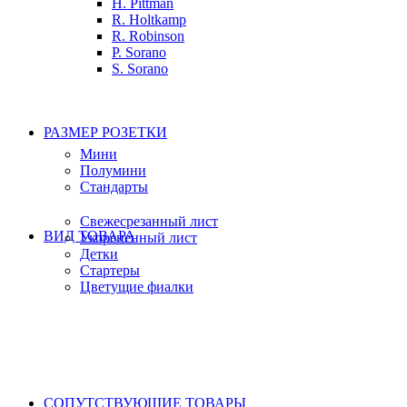
H. Pittman
R. Holtkamp
R. Robinson
P. Sorano
S. Sorano
РАЗМЕР РОЗЕТКИ
Мини
Полумини
Стандарты
Свежесрезанный лист
ВИД ТОВАРА
Укорененный лист
Детки
Стартеры
Цветущие фиалки
СОПУТСТВУЮЩИЕ ТОВАРЫ