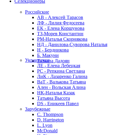
Селекционеры
Российские
АВ - Алексей Тарасов
ЛФ - Лилия Федосеева
ЕК - Елена Коршунова
ТЗ-Морев Константин
РМ-Наталья Скорнякова
НД - Данилова-Суворова Наталья
Н - Бердникова
Б. Макуни
Украинские
Татьяна Дадоян
ЛЕ - Елена Лебецкая
РС - Репкина Светлана
ЛиК - Лазаренко Галина
ВаТ - Валькова Татьяна
Ален - Вольская Алина
НК-Наталья Казак
Татьяна Высота
DS - Еникеев Павел
Зарубежные
C. Thompson
D. Harrington
L. Lyon
McDonald