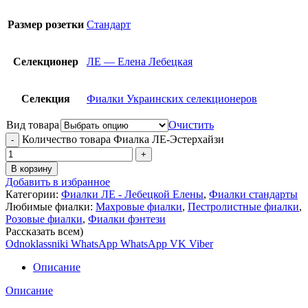
Размер розетки
Стандарт
Селекционер
ЛЕ — Елена Лебецкая
Селекция
Фиалки Украинских селекционеров
Вид товара
Очистить
Количество товара Фиалка ЛЕ-Эстерхайзи
В корзину
Добавить в избранное
Категории:
Фиалки ЛЕ - Лебецкой Елены
,
Фиалки стандарты
Любимые фиалки:
Махровые фиалки
,
Пестролистные фиалки
,
Розовые фиалки
,
Фиалки фэнтези
Рассказать всем)
Odnoklassniki
WhatsApp
WhatsApp
VK
Viber
Описание
Описание