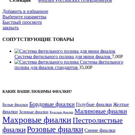
Селекция
Фиалки Российских селекционеров
Добавить в избранное
Выберите параметры
Быстрый просмотр
закрыть
СОПУТСТВУЮЩИЕ ТОВАРЫ
Система фитильного полива для мини фиалок
7,00
Р
Система фитильного
полива для фиалок стандартов
35,00
Р
КАКИЕ ВАШИ ЛЮБИМЫ ФИАЛКИ?
Бордовые фиалки
Голубые фиалки
Желтые
Белые фиалки
Малиновые фиалки
фиалки
Зеленые фиалки
Красные фиалки
Махровые фиалки
Пестролистные
Розовые фиалки
фиалки
Синие фиалки