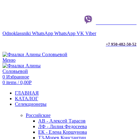
г. ТЮМЕНЬ
+7 950-482-50-52
Odnoklassniki
WhatsApp
WhatsApp
VK
Viber
+7 950-482-50-52
Меню
0
Избранное
0
items
/
0,00
Р
ГЛАВНАЯ
КАТАЛОГ
Селекционеры
Российские
АВ - Алексей Тарасов
ЛФ - Лилия Федосеева
ЕК - Елена Коршунова
ТЗ-Морев Константин