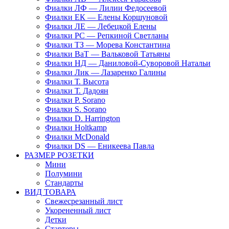
Фиалки ЛФ — Лилии Федосеевой
Фиалки ЕК — Елены Коршуновой
Фиалки ЛЕ — Лебецкой Елены
Фиалки РС — Репкиной Светланы
Фиалки ТЗ — Морева Константина
Фиалки ВаТ — Вальковой Татьяны
Фиалки НД — Даниловой-Суворовой Натальи
Фиалки Лик — Лазаренко Галины
Фиалки Т. Высота
Фиалки Т. Дадоян
Фиалки P. Sorano
Фиалки S. Sorano
Фиалки D. Harrington
Фиалки Holtkamp
Фиалки McDonald
Фиалки DS — Еникеева Павла
РАЗМЕР РОЗЕТКИ
Мини
Полумини
Стандарты
ВИД ТОВАРА
Свежесрезанный лист
Укорененный лист
Детки
Стартеры