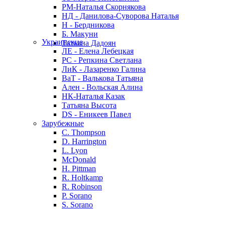
РМ-Наталья Скорнякова
НД - Данилова-Суворова Наталья
Н - Бердникова
Б. Макуни
Украинские
Татьяна Дадоян
ЛЕ - Елена Лебецкая
РС - Репкина Светлана
ЛиК - Лазаренко Галина
ВаТ - Валькова Татьяна
Ален - Вольская Алина
НК-Наталья Казак
Татьяна Высота
DS - Еникеев Павел
Зарубежные
C. Thompson
D. Harrington
L. Lyon
McDonald
H. Pittman
R. Holtkamp
R. Robinson
P. Sorano
S. Sorano