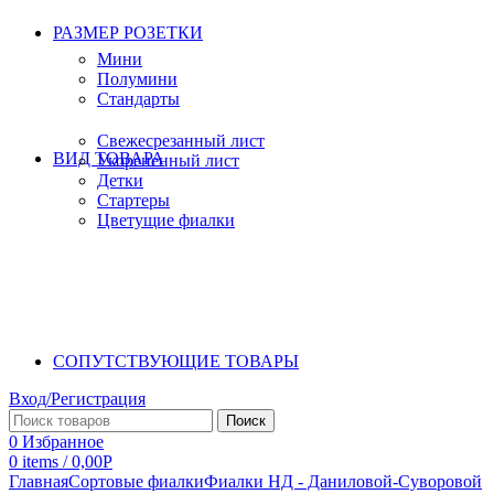
РАЗМЕР РОЗЕТКИ
Мини
Полумини
Стандарты
Свежесрезанный лист
ВИД ТОВАРА
Укорененный лист
Детки
Стартеры
Цветущие фиалки
СОПУТСТВУЮЩИЕ ТОВАРЫ
Вход/Регистрация
Поиск
0
Избранное
0
items
/
0,00
Р
Главная
Сортовые фиалки
Фиалки НД - Даниловой-Суворовой