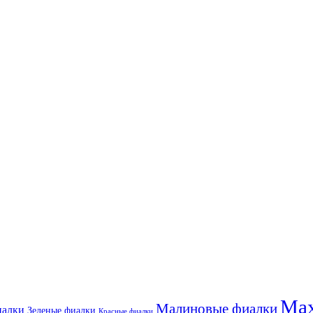
Мах
Малиновые фиалки
иалки
Зеленые фиалки
Красные фиалки