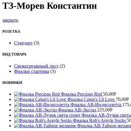
ТЗ-Морев Константин
закрыть
РОЗЕТКА
Стандарт
(3)
ВИД ТОВАРА
Cвежесрезанный лист
(2)
Фиалки стартеры
(3)
НОВИНКИ
Фиалка Precious Red
50,00
Р
Фиалка Cajun's Lil Love
70,00
Р
Фиалка АВ-Индиголетта
175,
Фиалка АВ-Экстаз
225,00
Р
Фиалка АВ-Лучик света
Фиалка Rob's Argyle Socks
5
Фиалка АВ-Тайное желан