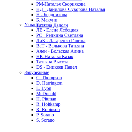
РМ-Наталья Скорнякова
НД - Данилова-Суворова Наталья
Н - Бердникова
Б. Макуни
Украинские
Татьяна Дадоян
ЛЕ - Елена Лебецкая
РС - Репкина Светлана
ЛиК - Лазаренко Галина
ВаТ - Валькова Татьяна
Ален - Вольская Алина
НК-Наталья Казак
Татьяна Высота
DS - Еникеев Павел
Зарубежные
C. Thompson
D. Harrington
L. Lyon
McDonald
H. Pittman
R. Holtkamp
R. Robinson
P. Sorano
S. Sorano