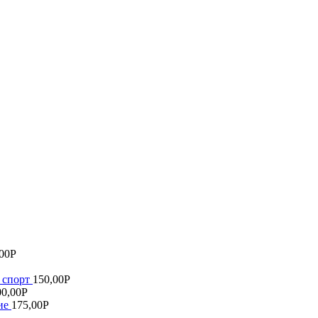
00
Р
 спорт
150,00
Р
00,00
Р
ие
175,00
Р