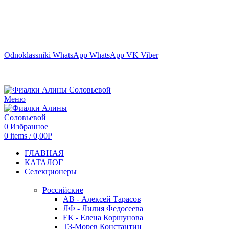
г. ТЮМЕНЬ
Odnoklassniki
WhatsApp
WhatsApp
VK
Viber
Меню
0
Избранное
0
items
/
0,00
Р
ГЛАВНАЯ
КАТАЛОГ
Селекционеры
Российские
АВ - Алексей Тарасов
ЛФ - Лилия Федосеева
ЕК - Елена Коршунова
ТЗ-Морев Константин