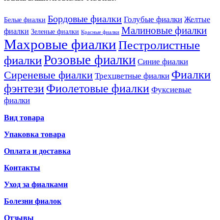
Бордовые фиалки
Голубые фиалки
Желтые
Белые фиалки
Малиновые фиалки
фиалки
Зеленые фиалки
Красные фиалки
Махровые фиалки
Пестролистные
Розовые фиалки
фиалки
Синие фиалки
Фиалки
Сиреневые фиалки
Трехцветные фиалки
фэнтези
Фиолетовые фиалки
Фуксиевые
фиалки
Вид товара
Упаковка товара
Оплата и доставка
Контакты
Уход за фиалками
Болезни фиалок
Отзывы