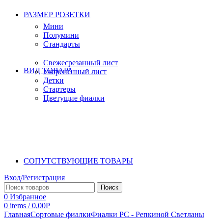
РАЗМЕР РОЗЕТКИ
Мини
Полумини
Стандарты
Свежесрезанный лист
ВИД ТОВАРА
Укорененный лист
Детки
Стартеры
Цветущие фиалки
СОПУТСТВУЮЩИЕ ТОВАРЫ
Вход/Регистрация
Поиск
0
Избранное
0
items
/
0,00
Р
Главная
Сортовые фиалки
Фиалки РС - Репкиной Светланы