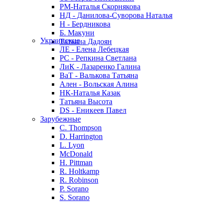
РМ-Наталья Скорнякова
НД - Данилова-Суворова Наталья
Н - Бердникова
Б. Макуни
Украинские
Татьяна Дадоян
ЛЕ - Елена Лебецкая
РС - Репкина Светлана
ЛиК - Лазаренко Галина
ВаТ - Валькова Татьяна
Ален - Вольская Алина
НК-Наталья Казак
Татьяна Высота
DS - Еникеев Павел
Зарубежные
C. Thompson
D. Harrington
L. Lyon
McDonald
H. Pittman
R. Holtkamp
R. Robinson
P. Sorano
S. Sorano