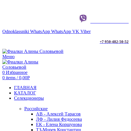
г. ТЮМЕНЬ
+7 950-482-50-52
Odnoklassniki
WhatsApp
WhatsApp
VK
Viber
+7 950-482-50-52
Меню
0
Избранное
0
items
/
0,00
Р
ГЛАВНАЯ
КАТАЛОГ
Селекционеры
Российские
АВ - Алексей Тарасов
ЛФ - Лилия Федосеева
ЕК - Елена Коршунова
ТЗ-Морев Константин