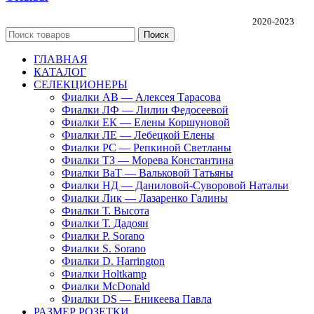
Частная коллекция фиалок Алины Соловьевой
2020-2023
Поиск
ГЛАВНАЯ
КАТАЛОГ
СЕЛЕКЦИОНЕРЫ
Фиалки АВ — Алексея Тарасова
Фиалки ЛФ — Лилии Федосеевой
Фиалки ЕК — Елены Коршуновой
Фиалки ЛЕ — Лебецкой Елены
Фиалки РС — Репкиной Светланы
Фиалки ТЗ — Морева Константина
Фиалки ВаТ — Вальковой Татьяны
Фиалки НД — Даниловой-Суворовой Натальи
Фиалки Лик — Лазаренко Галины
Фиалки Т. Высота
Фиалки Т. Дадоян
Фиалки P. Sorano
Фиалки S. Sorano
Фиалки D. Harrington
Фиалки Holtkamp
Фиалки McDonald
Фиалки DS — Еникеева Павла
РАЗМЕР РОЗЕТКИ