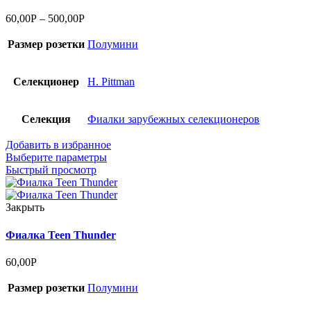
60,00
Р
–
500,00
Р
Размер розетки
Полумини
Селекционер
H. Pittman
Селекция
Фиалки зарубежных селекционеров
Добавить в избранное
Выберите параметры
Быстрый просмотр
Закрыть
Фиалка Teen Thunder
60,00
Р
Размер розетки
Полумини