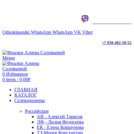
г. ТЮМЕНЬ
+7 950-482-50-52
Odnoklassniki
WhatsApp
WhatsApp
VK
Viber
+7 950-482-50-52
Меню
0
Избранное
0
items
/
0,00
Р
ГЛАВНАЯ
КАТАЛОГ
Селекционеры
Российские
АВ - Алексей Тарасов
ЛФ - Лилия Федосеева
ЕК - Елена Коршунова
ТЗ-Морев Константин