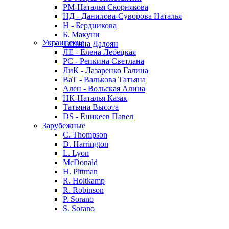
РМ-Наталья Скорнякова
НД - Данилова-Суворова Наталья
Н - Бердникова
Б. Макуни
Украинские
Татьяна Дадоян
ЛЕ - Елена Лебецкая
РС - Репкина Светлана
ЛиК - Лазаренко Галина
ВаТ - Валькова Татьяна
Ален - Вольская Алина
НК-Наталья Казак
Татьяна Высота
DS - Еникеев Павел
Зарубежные
C. Thompson
D. Harrington
L. Lyon
McDonald
H. Pittman
R. Holtkamp
R. Robinson
P. Sorano
S. Sorano