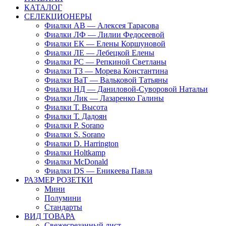
КАТАЛОГ
СЕЛЕКЦИОНЕРЫ
Фиалки АВ — Алексея Тарасова
Фиалки ЛФ — Лилии Федосеевой
Фиалки ЕК — Елены Коршуновой
Фиалки ЛЕ — Лебецкой Елены
Фиалки РС — Репкиной Светланы
Фиалки ТЗ — Морева Константина
Фиалки ВаТ — Вальковой Татьяны
Фиалки НД — Даниловой-Суворовой Натальи
Фиалки Лик — Лазаренко Галины
Фиалки Т. Высота
Фиалки Т. Дадоян
Фиалки P. Sorano
Фиалки S. Sorano
Фиалки D. Harrington
Фиалки Holtkamp
Фиалки McDonald
Фиалки DS — Еникеева Павла
РАЗМЕР РОЗЕТКИ
Мини
Полумини
Стандарты
ВИД ТОВАРА
Свежесрезанный лист