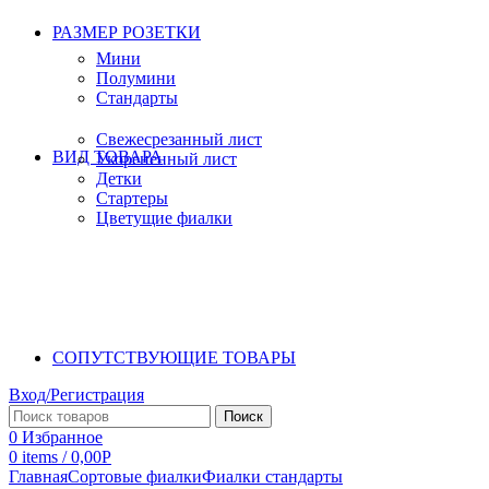
РАЗМЕР РОЗЕТКИ
Мини
Полумини
Стандарты
Свежесрезанный лист
ВИД ТОВАРА
Укорененный лист
Детки
Стартеры
Цветущие фиалки
СОПУТСТВУЮЩИЕ ТОВАРЫ
Вход/Регистрация
Поиск
0
Избранное
0
items
/
0,00
Р
Главная
Сортовые фиалки
Фиалки стандарты