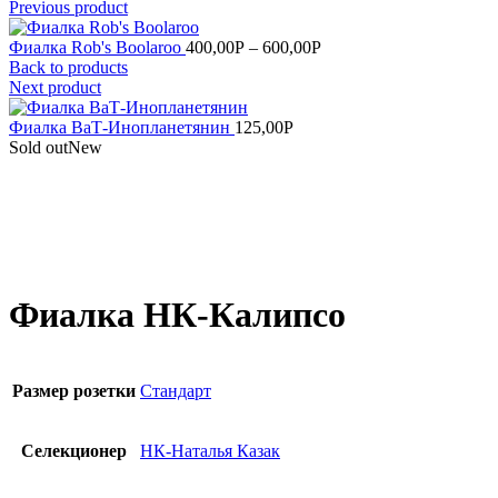
Previous product
Фиалка Rob's Boolaroo
400,00
Р
–
600,00
Р
Back to products
Next product
Фиалка ВаТ-Инопланетянин
125,00
Р
Sold out
New
Увеличить
Фиалка НК-Калипсо
Размер розетки
Стандарт
Селекционер
НК-Наталья Казак