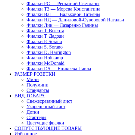
Фиалки РС — Репкиной Светланы
Фиалки ТЗ — Морева Константина
Фиалки ВаТ — Вальковой Татьяны
Фиалки НД — Даниловой-Суворовой Натальи
Фиалки Лик — Лазаренко Галины
Фиалки Т. Высота
Фиалки Т. Дадоян
Фиалки P. Sorano
Фиалки S. Sorano
Фиалки D. Harrington
Фиалки Holtkamp
Фиалки McDonald
Фиалки DS — Еникеева Павла
РАЗМЕР РОЗЕТКИ
Мини
Полумини
Стандарты
ВИД ТОВАРА
Свежесрезанный лист
Укорененный лист
Детки
Стартеры
Цветущие фиалки
СОПУТСТВУЮЩИЕ ТОВАРЫ
Избранное