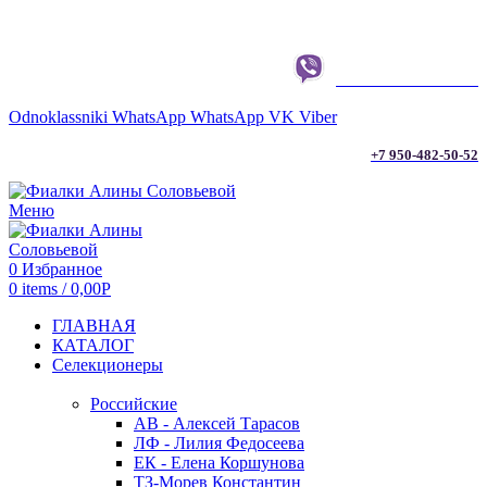
г. ТЮМЕНЬ
+7 950-482-50-52
Odnoklassniki
WhatsApp
WhatsApp
VK
Viber
+7 950-482-50-52
Меню
0
Избранное
0
items
/
0,00
Р
ГЛАВНАЯ
КАТАЛОГ
Селекционеры
Российские
АВ - Алексей Тарасов
ЛФ - Лилия Федосеева
ЕК - Елена Коршунова
ТЗ-Морев Константин