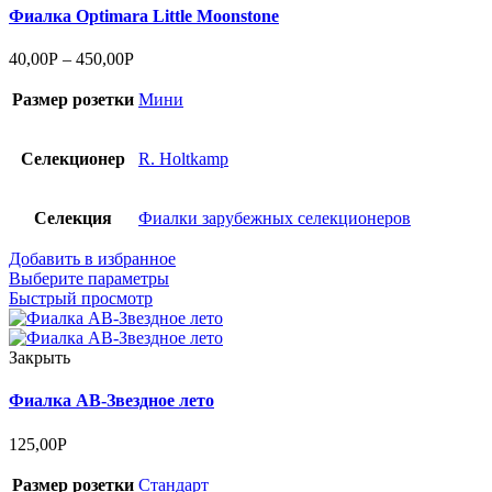
Фиалка Optimara Little Moonstone
40,00
Р
–
450,00
Р
Размер розетки
Мини
Селекционер
R. Holtkamp
Селекция
Фиалки зарубежных селекционеров
Добавить в избранное
Выберите параметры
Быстрый просмотр
Закрыть
Фиалка АВ-Звездное лето
125,00
Р
Размер розетки
Стандарт