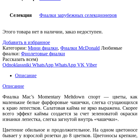
Селекция
Фиалки зарубежных селекционеров
Этого товара нет в наличии, заказ недоступен.
Добавить в избранное
Категории:
Мини фиалки
,
Фиалки McDonald
Любимые
фиалки:
Фиолетовые фиалки
Рассказать всем)
Odnoklassniki
WhatsApp
WhatsApp
VK
Viber
Описание
Описание
Фиалка Mac’s Momentary Meltdown спорт — цветы, как
маленькие белые фарфоровые чашечки, слегка сгущающихся
к краю лепестков. Салатовая кайма не ярко выражена. Скорее
всего эффект каймы создается за счет зеленоватой окраски
изнанки лепестка, слегка загнутой внутрь «чашечки».
Цветение обильное и продолжительное. На одном цветоносе
бывает у взрослой розетки до 8 цветков. Цветоносы крепкие,