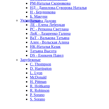
РМ-Наталья Скорнякова
НД - Данилова-Суворова Наталья
Н - Бердникова
Б. Макуни
Украинские
Татьяна Дадоян
ЛЕ - Елена Лебецкая
РС - Репкина Светлана
ЛиК - Лазаренко Галина
ВаТ - Валькова Татьяна
Ален - Вольская Алина
НК-Наталья Казак
Татьяна Высота
DS - Еникеев Павел
Зарубежные
C. Thompson
D. Harrington
L. Lyon
McDonald
H. Pittman
R. Holtkamp
R. Robinson
P. Sorano
S. Sorano