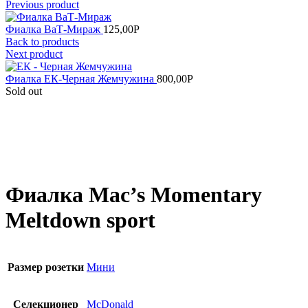
Previous product
Фиалка ВаТ-Мираж
125,00
Р
Back to products
Next product
Фиалка ЕК-Черная Жемчужина
800,00
Р
Sold out
Увеличить
Фиалка Mac’s Momentary
Meltdown sport
Размер розетки
Мини
Селекционер
McDonald