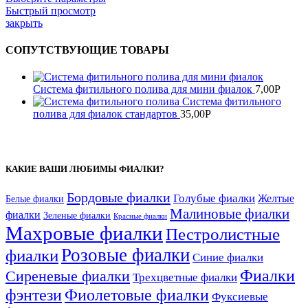
Быстрый просмотр
закрыть
СОПУТСТВУЮЩИЕ ТОВАРЫ
Система фитильного полива для мини фиалок
7,00
Р
Система фитильного
полива для фиалок стандартов
35,00
Р
КАКИЕ ВАШИ ЛЮБИМЫ ФИАЛКИ?
Бордовые фиалки
Голубые фиалки
Желтые
Белые фиалки
Малиновые фиалки
фиалки
Зеленые фиалки
Красные фиалки
Махровые фиалки
Пестролистные
Розовые фиалки
фиалки
Синие фиалки
Фиалки
Сиреневые фиалки
Трехцветные фиалки
фэнтези
Фиолетовые фиалки
Фуксиевые