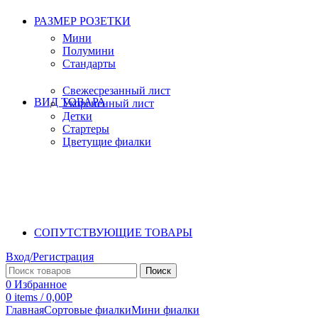
РАЗМЕР РОЗЕТКИ
Мини
Полумини
Стандарты
Свежесрезанный лист
ВИД ТОВАРА
Укорененный лист
Детки
Стартеры
Цветущие фиалки
СОПУТСТВУЮЩИЕ ТОВАРЫ
Вход/Регистрация
Поиск
0
Избранное
0
items
/
0,00
Р
Главная
Сортовые фиалки
Мини фиалки