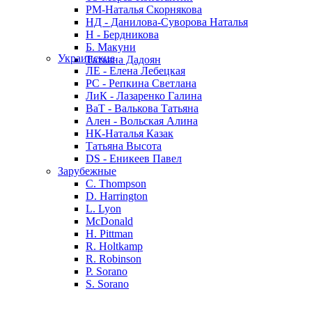
РМ-Наталья Скорнякова
НД - Данилова-Суворова Наталья
Н - Бердникова
Б. Макуни
Украинские
Татьяна Дадоян
ЛЕ - Елена Лебецкая
РС - Репкина Светлана
ЛиК - Лазаренко Галина
ВаТ - Валькова Татьяна
Ален - Вольская Алина
НК-Наталья Казак
Татьяна Высота
DS - Еникеев Павел
Зарубежные
C. Thompson
D. Harrington
L. Lyon
McDonald
H. Pittman
R. Holtkamp
R. Robinson
P. Sorano
S. Sorano