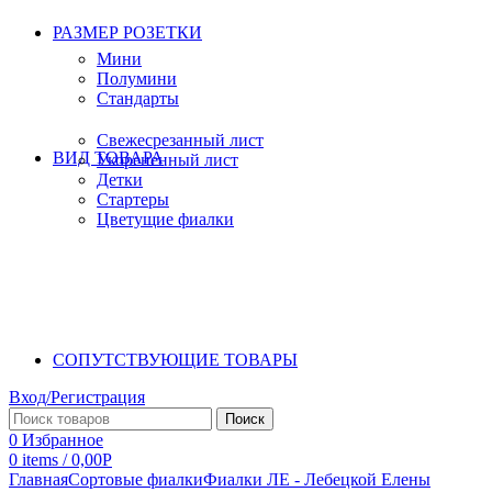
РАЗМЕР РОЗЕТКИ
Мини
Полумини
Стандарты
Свежесрезанный лист
ВИД ТОВАРА
Укорененный лист
Детки
Стартеры
Цветущие фиалки
СОПУТСТВУЮЩИЕ ТОВАРЫ
Вход/Регистрация
Поиск
0
Избранное
0
items
/
0,00
Р
Главная
Сортовые фиалки
Фиалки ЛЕ - Лебецкой Елены