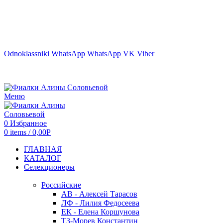
г. ТЮМЕНЬ
Odnoklassniki
WhatsApp
WhatsApp
VK
Viber
Меню
0
Избранное
0
items
/
0,00
Р
ГЛАВНАЯ
КАТАЛОГ
Селекционеры
Российские
АВ - Алексей Тарасов
ЛФ - Лилия Федосеева
ЕК - Елена Коршунова
ТЗ-Морев Константин